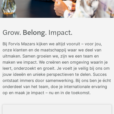
Grow.
Belong
. Impact.
Bij Forvis Mazars kijken we altijd vooruit – voor jou,
onze klanten en de maatschappij waar we deel van
uitmaken. Samen groeien we, zijn we een team en
maken we impact. We
cre
ë
ren een omgeving waarin je
le
e
r
t
, onderzoek
t
en groei
t
.
Je voelt
je veilig
bij ons
om
jouw
ideeën en unieke perspectieven te delen. Succes
ontstaat immers door samenwerk
ing
. Bij ons
ben je écht
onderdeel van het team,
doe je
internationale
ervaring
op en maak je impact – nu en in de toekomst.