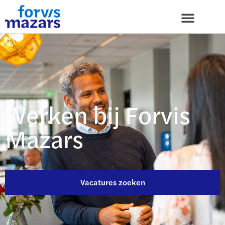
Werken bij Forvis
Mazars
Vacatures zoeken