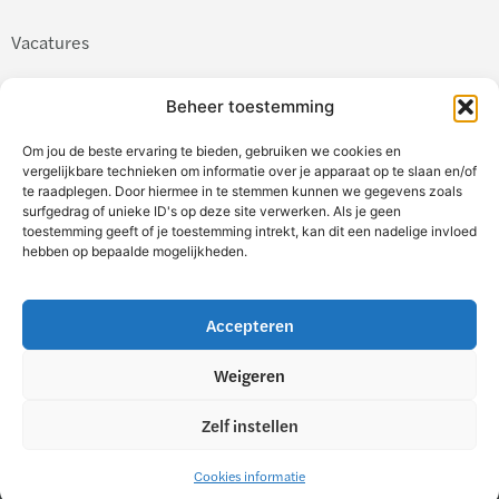
Vacatures
Vakgebieden
Beheer toestemming
Werken bij Forvis Mazars
Om jou de beste ervaring te bieden, gebruiken we cookies en
vergelijkbare technieken om informatie over je apparaat op te slaan en/of
te raadplegen. Door hiermee in te stemmen kunnen we gegevens zoals
surfgedrag of unieke ID's op deze site verwerken. Als je geen
toestemming geeft of je toestemming intrekt, kan dit een nadelige invloed
hebben op bepaalde mogelijkheden.
Inloggen
Accepteren
Jobalert aanmaken
Weigeren
Zelf instellen
Legal & Privacy
Disclaimer
Cookies
Toegankelijkheid
Cookies informatie
Contact