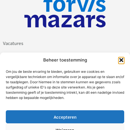
Vacatures
Vakgebieden
Beheer toestemming
Werken bij Forvis Mazars
Om jou de beste ervaring te bieden, gebruiken we cookies en
vergelijkbare technieken om informatie over je apparaat op te slaan en/of
te raadplegen. Door hiermee in te stemmen kunnen we gegevens zoals
surfgedrag of unieke ID's op deze site verwerken. Als je geen
toestemming geeft of je toestemming intrekt, kan dit een nadelige invloed
hebben op bepaalde mogelijkheden.
Inloggen
Accepteren
Jobalert aanmaken
Weigeren