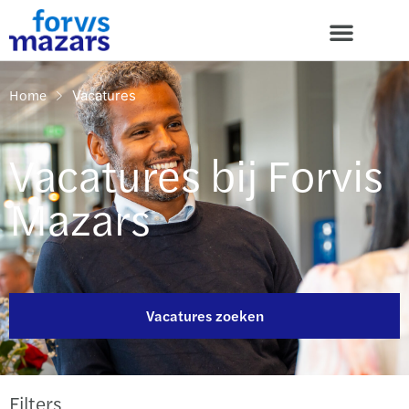
Home
Vacatures
Vacatures bij Forvis
Mazars
Vacatures zoeken
Filters