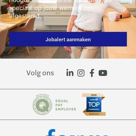
hoogte van de laatste vacatures die
speciaal op jouw wensen zijn
afgestemd.
Jobalert aanmaken
Volg ons